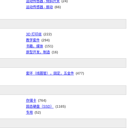
运动传感器 - 倾斜开关
(24)
运动传感器 - 振动
(66)
3D 打印丝
(222)
教学套件
(294)
书籍，媒体
(151)
原型开发，制造
(16)
套环（线圈管），固定，五金件
(477)
存储卡
(764)
固态硬盘（SSD）
(1165)
专用
(52)