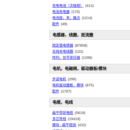
充电电池（次级侧）
(413)
电池充电器
(170)
电池座，夹，触点
(1214)
配件
(49)
电感器，线圈，扼流圈
固定值电感器
(87858)
无线充电线圈
(122)
阵列，信号变压器
(1298)
电机，电磁阀，驱动器板/模块
步进电机
(299)
电机驱动器板，模块
(875)
配件
(1787)
电缆，电线
扁平带状电缆
(5619)
多芯导线
(19419)
模块 - 扁平缆线
(432)