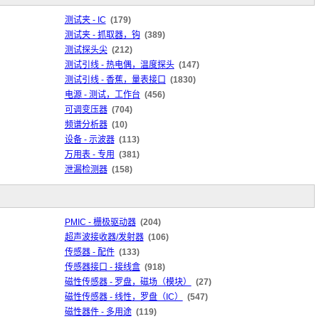
测试夹 - IC
(179)
测试夹 - 抓取器，钩
(389)
测试探头尖
(212)
测试引线 - 热电偶，温度探头
(147)
测试引线 - 香蕉，量表接口
(1830)
电源 - 测试，工作台
(456)
可调变压器
(704)
频谱分析器
(10)
设备 - 示波器
(113)
万用表 - 专用
(381)
泄漏检测器
(158)
PMIC - 栅极驱动器
(204)
超声波接收器/发射器
(106)
传感器 - 配件
(133)
传感器接口 - 接线盒
(918)
磁性传感器 - 罗盘，磁场（模块）
(27)
磁性传感器 - 线性，罗盘（IC）
(547)
磁性器件 - 多用途
(119)