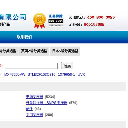
系列产品
商
联系我们
0号分类选型
英国2号分类选型
日本5号分类选型
索：
or
MXP7205VW
STM32F103C8T6
1379658-1
UVX
电源变压器
(5234)
开关转换器，SMPS 变压器
(579)
配件
(43)
专用变压器
(280)