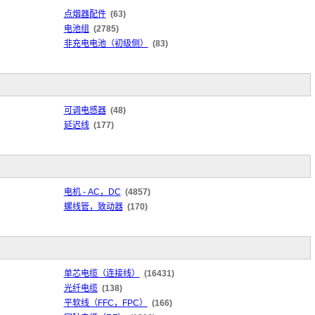
点烟器配件
(63)
电池组
(2785)
非充电电池（初级侧）
(83)
可调电感器
(48)
延迟线
(177)
电机 - AC，DC
(4857)
螺线管，致动器
(170)
单芯电缆（连接线）
(16431)
光纤电缆
(138)
平软线（FFC，FPC）
(166)