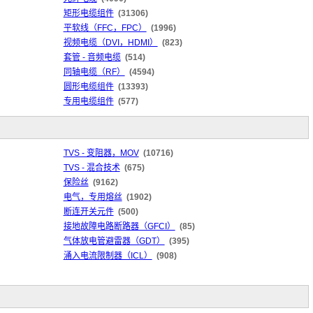
矩形电缆组件
(31306)
平软线（FFC，FPC）
(1996)
视频电缆（DVI，HDMI）
(823)
套管 - 音频电缆
(514)
同轴电缆（RF）
(4594)
圆形电缆组件
(13393)
专用电缆组件
(577)
TVS - 变阻器，MOV
(10716)
TVS - 混合技术
(675)
保险丝
(9162)
电气，专用熔丝
(1902)
断连开关元件
(500)
接地故障电路断路器（GFCI）
(85)
气体放电管避雷器（GDT）
(395)
涌入电流限制器（ICL）
(908)