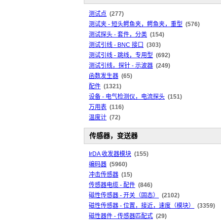
测试点
(277)
测试夹 - 短头鳄鱼夹，鳄鱼夹，重型
(576)
测试探头 - 套件，分类
(154)
测试引线 - BNC 接口
(303)
测试引线 - 跳线，专用型
(692)
测试引线，探针 - 示波器
(249)
函数发生器
(65)
配件
(1321)
设备 - 电气检测仪，电流探头
(151)
万用表
(116)
温度计
(72)
传感器，变送器
IrDA 收发器模块
(155)
编码器
(5960)
冲击传感器
(15)
传感器电缆 - 配件
(846)
磁性传感器 - 开关（固态）
(2102)
磁性传感器 - 位置，接近，速度（模块）
(3359)
磁性器件 - 传感器匹配式
(29)