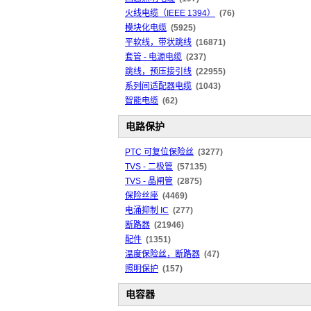
火线电缆（IEEE 1394）
(76)
模块化电缆
(5925)
平软线，带状跳线
(16871)
套管 - 电源电缆
(237)
跳线，预压接引线
(22955)
系列间适配器电缆
(1043)
智能电缆
(62)
电路保护
PTC 可复位保险丝
(3277)
TVS - 二极管
(57135)
TVS - 晶闸管
(2875)
保险丝座
(4469)
电涌抑制 IC
(277)
断路器
(21946)
配件
(1351)
温度保险丝，断路器
(47)
照明保护
(157)
电容器