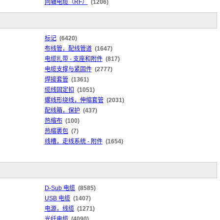
同轴电缆（RF）
(1206)
标记
(6420)
布线管，配线管道
(1647)
电缆扎带 - 支座和附件
(817)
电缆支撑与紧固件
(2777)
焊接套管
(1361)
缆线固定扣
(1051)
螺线形绕线，伸缩套管
(2031)
配线箱，保护
(437)
热缩布
(100)
热缩裹包
(7)
线槽，走线系统 - 附件
(1654)
D-Sub 电缆
(8585)
USB 电缆
(1407)
电源，线缆
(1271)
光纤电缆
(4090)