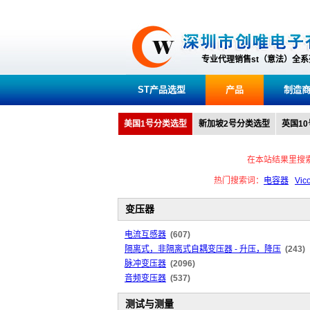
专业代理销售st（意法）全
ST产品选型
产品
制造
美国1号分类选型
新加坡2号分类选型
英国1
在本站结果里搜
热门搜索词：
电容器
Vic
变压器
电流互感器
(607)
隔离式，非隔离式自耦变压器 - 升压，降压
(243)
脉冲变压器
(2096)
音频变压器
(537)
测试与测量