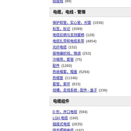
绕接线
(99)
电缆，电线 - 管理
保护软管，实心管，衬套
(1936)
标签，标记
(3599)
电缆拉柄与支持握柄
(129)
电缆扎带和电缆系带
(4854)
光纤电缆
(152)
接地编织线，微调
(253)
冷缩带，套管
(75)
配件
(1260)
热收缩套，帽盖
(5294)
热缩管
(11346)
套管，索环
(933)
线槽，走线系统 - 配件 - 盖子
(336)
电缆组件
D 形，并口电缆
(594)
LGH 电缆
(160)
插接式电缆
(2635)
固态照明电缆
(197)