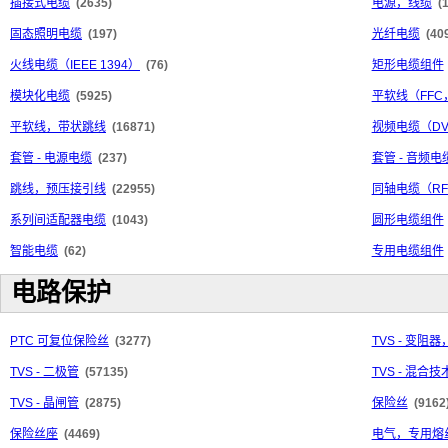
插接式电缆
(2635)
电源，线缆
(
固态照明电缆
(197)
光纤电缆
(40
火线电缆（IEEE 1394）
(76)
矩形电缆组件
模块化电缆
(5925)
平软线（FFC
平软线，带状跳线
(16871)
视频电缆（DV
套管 - 电源电缆
(237)
套管 - 音频电
跳线，预压接引线
(22955)
同轴电缆（R
系列间适配器电缆
(1043)
圆形电缆组件
智能电缆
(62)
专用电缆组件
电路保护
PTC 可复位保险丝
(3277)
TVS - 变阻器
TVS - 二极管
(57135)
TVS - 混合技
TVS - 晶闸管
(2875)
保险丝
(9162
保险丝座
(4469)
电气，专用熔