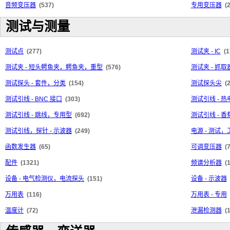
音频变压器
(537)
专用变压器
(
测试与测量
测试点
(277)
测试夹 - IC
(1
测试夹 - 短头鳄鱼夹，鳄鱼夹，重型
(576)
测试夹 - 抓
测试探头 - 套件，分类
(154)
测试探头尖
(
测试引线 - BNC 接口
(303)
测试引线 - 
测试引线 - 跳线，专用型
(692)
测试引线 - 
测试引线，探针 - 示波器
(249)
电源 - 测试
函数发生器
(65)
可调变压器
(
配件
(1321)
频谱分析器
(
设备 - 电气检测仪，电流探头
(151)
设备 - 示波器
万用表
(116)
万用表 - 专用
温度计
(72)
泄漏检测器
(