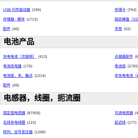
USB 闪存驱动器
(196)
存储卡
(764)
存储器 - 模块
(1713)
固态硬盘（SS
配件
(40)
专用
(52)
电池产品
充电电池（次级侧）
(413)
点烟器配件
(
电池充电器
(170)
电池组
(2785
电池座，夹，触点
(1214)
非充电电池（
配件
(49)
电感器，线圈，扼流圈
固定值电感器
(87858)
可调电感器
(
无线充电线圈
(122)
延迟线
(177)
阵列，信号变压器
(1298)