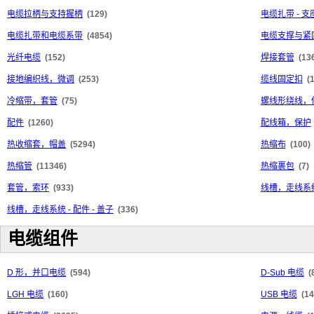
电缆拉柄与支持握柄
(129)
电缆扎带 - 
电缆扎带和电缆系带
(4854)
电缆支撑与紧
光纤电缆
(152)
焊接套管
(13
接地编织线，微调
(253)
缆线固定扣
(
冷缩带，套管
(75)
螺线形绕线，
配件
(1260)
配线箱，保护
热收缩套，帽盖
(5294)
热缩布
(100)
热缩管
(11346)
热缩裹包
(7)
套管，索环
(933)
线槽，走线系统
线槽，走线系统 - 配件 - 盖子
(336)
电缆组件
D 形，并口电缆
(594)
D-Sub 电缆
(
LGH 电缆
(160)
USB 电缆
(14