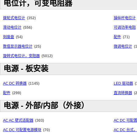
电位计，可变电阻器
拨轮式电位计
(352)
操纵杆电位计
滑动电位计
(556)
可调功率电阻
刻度盘
(54)
配件
(71)
数值显示器电位计
(25)
微调电位计
(
旋转式电位计，变阻器
(5012)
电源 - 板安装
AC DC 转换器
(1145)
LED 驱动器
(
配件
(299)
直流转换器
(
电源 - 外部/内部（外接）
AC AC 壁式适配器
(303)
AC DC 可
AC DC 可配置电源模块
(70)
AC DC 台