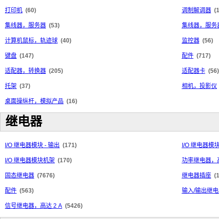
打印机
(60)
调制解调器
(
集线器，服务器
(53)
集线器，服务
计算机鼠标，轨迹球
(40)
监控器
(56)
键盘
(147)
配件
(717)
适配器，转换器
(205)
适配器卡
(56)
托架
(37)
相机，投影仪
桌面操纵杆，模拟产品
(16)
继电器
I/O 继电器模块 - 输出
(171)
I/O 继电器模块
I/O 继电器模块机架
(170)
功率继电器，高
固态继电器
(7676)
继电器插座
(
配件
(563)
输入/输出继电
信号继电器，高达 2 A
(5426)