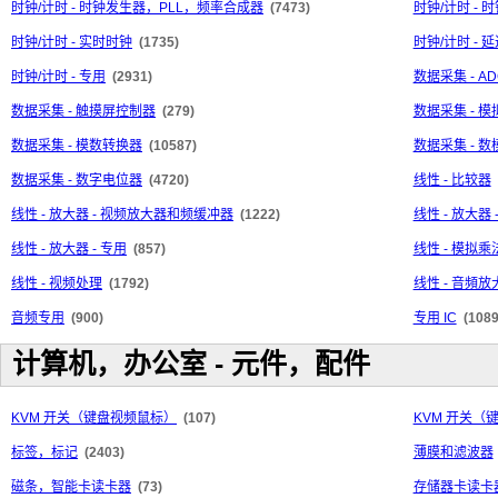
时钟/计时 - 时钟发生器，PLL，频率合成器
(7473)
时钟/计时 -
时钟/计时 - 实时时钟
(1735)
时钟/计时 - 
时钟/计时 - 专用
(2931)
数据采集 - AD
数据采集 - 触摸屏控制器
(279)
数据采集 - 
数据采集 - 模数转换器
(10587)
数据采集 - 
数据采集 - 数字电位器
(4720)
线性 - 比较器
线性 - 放大器 - 视频放大器和频缓冲器
(1222)
线性 - 放大
线性 - 放大器 - 专用
(857)
线性 - 模拟
线性 - 视频处理
(1792)
线性 - 音頻放
音频专用
(900)
专用 IC
(1089
计算机，办公室 - 元件，配件
KVM 开关（键盘视频鼠标）
(107)
KVM 开关（
标签，标记
(2403)
薄膜和滤波器
磁条，智能卡读卡器
(73)
存储器卡读卡