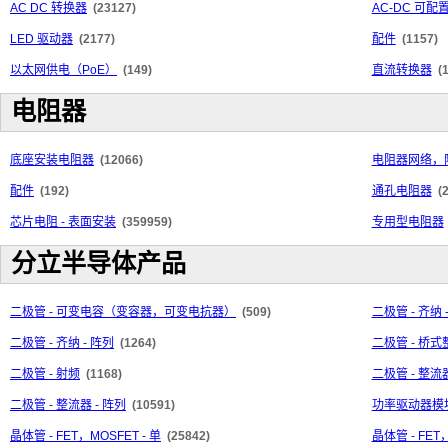
AC DC 转换器
(23127)
AC-DC 可
LED 驱动器
(2177)
配件
(1157)
以太网供电（PoE）
(149)
直流转换器
(
电阻器
底座安装电阻器
(12066)
电阻器网络，
配件
(192)
通孔电阻器
(
芯片电阻 - 表面安装
(359959)
专用型电阻器
分立半导体产品
二极管 - 可变电容（变容器，可变电抗器）
(509)
二极管 - 齐纳 
二极管 - 齐纳 - 阵列
(1264)
二极管 - 桥
二极管 - 射频
(1168)
二极管 - 整流器
二极管 - 整流器 - 阵列
(10591)
功率驱动器模
晶体管 - FET，MOSFET - 单
(25842)
晶体管 - FET