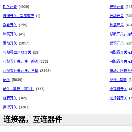
DIP 开关
(4929)
按钮开关
(11
按钮开关 - 霍尔效应
(1)
拨动开关
(80
拨轮开关
(159)
触摸开关
(41
磁簧开关
(41)
导航开关，操
滑动开关
(1057)
键锁开关
(22
可编程显示器开关
(18)
可配置开关元件
可配置开关元件 - 透镜
(272)
可配置开关元件
可配置开关元件，主体
(2163)
快动，限位开
配件
(5039)
配件 - 帽盖
(3
配件 - 套管，密封件
(333)
小键盘开关
(
旋转开关
(369)
选择器开关
(
摇臂开关
(3283)
连接器，互连器件