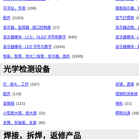
可寻址，专用
(198)
面板指示器，
配件
(3163)
氙气灯照明
(
显示器，监视器 - 接口控制器
(17)
显示器边框，
显示器模块 - LCD，OLED 字符和数字
(940)
显示器模块 - 
显示器模块 - LED 字符与数字
(3264)
显示器模块 -
智能，智慧，发光二极管，显示器，图形
(1699)
光学检测设备
灯 - 放大，工作
(167)
目镜，透镜
(
配件
(118)
视频检测系统
显微镜
(121)
相机
(21)
小型放大镜，放大镜
(32)
照明光源
(38)
支臂，安装座，支架
(85)
焊接，拆焊，返修产品