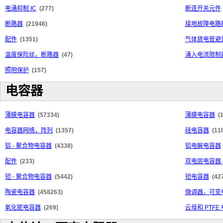
电涌抑制 IC
(277)
断连开关元件
断路器
(21946)
接地故障电路断
配件
(1351)
气体放电管避
温度保险丝，断路器
(47)
涌入电流限制器
照明保护
(157)
电容器
薄膜电容器
(57334)
薄膜电容器
(
电容器网络，阵列
(1357)
硅电容器
(11
铝 - 聚合物电容器
(4338)
铝电解电容器
配件
(233)
双电层电容器 
钽 - 聚合物电容器
(5442)
钽电容器
(42
陶瓷电容器
(458263)
微调器，可变
氧化铌电容器
(269)
云母和 PTFE