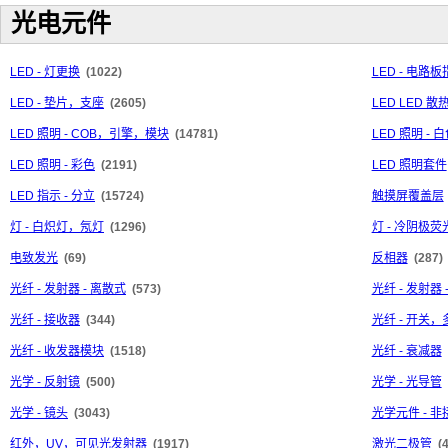
光电元件
LED - 灯更换
(1022)
LED - 电
LED - 垫片，支座
(2605)
LED LED 
LED 照明 - COB，引擎，模块
(14781)
LED 照明 - 
LED 照明 - 彩色
(2191)
LED 照明套件
LED 指示 - 分立
(15724)
触摸屏覆盖层
灯 - 白炽灯，氖灯
(1296)
灯 - 冷阴极荧
电致发光
(69)
反相器
(287)
光纤 - 发射器 - 离散式
(573)
光纤 - 发射器
光纤 - 接收器
(344)
光纤 - 开关
光纤 - 收发器模块
(1518)
光纤 - 衰减器
光学 - 反射镜
(500)
光学 - 光导管
光学 - 镜头
(3043)
光学元件 - 
红外，UV，可见光发射器
(1917)
激光二极管
(