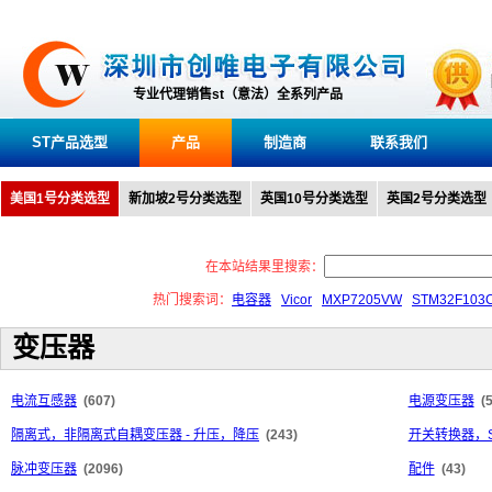
专业代理销售st（意法）全系列产品
ST产品选型
产品
制造商
联系我们
美国1号分类选型
新加坡2号分类选型
英国10号分类选型
英国2号分类选型
在本站结果里搜索：
热门搜索词：
电容器
Vicor
MXP7205VW
STM32F103
变压器
电流互感器
(607)
电源变压器
(
隔离式，非隔离式自耦变压器 - 升压，降压
(243)
开关转换器，S
脉冲变压器
(2096)
配件
(43)