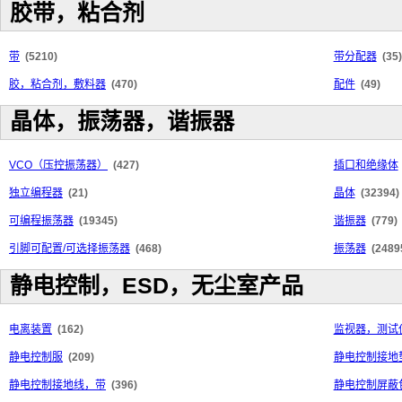
胶带，粘合剂
带
(5210)
带分配器
(35)
胶，粘合剂，敷料器
(470)
配件
(49)
晶体，振荡器，谐振器
VCO（压控振荡器）
(427)
插口和绝缘体
独立编程器
(21)
晶体
(32394)
可编程振荡器
(19345)
谐振器
(779)
引脚可配置/可选择振荡器
(468)
振荡器
(2489
静电控制，ESD，无尘室产品
电离装置
(162)
监视器，测试
静电控制服
(209)
静电控制接地
静电控制接地线，带
(396)
静电控制屏蔽