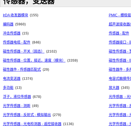
传感器，变送器
IrDA 收发器模块
(155)
PMIC - 栅极
编码器
(5960)
超声波接收器
冲击传感器
(15)
传感器 - 配件
传感器电缆 - 配件
(846)
传感器接口 -
磁性传感器 - 开关（固态）
(2102)
磁性传感器 -
磁性传感器 - 位置，接近，速度（模块）
(3359)
磁性传感器 -
磁性器件 - 传感器匹配式
(29)
磁性器件 - 多
电流变送器
(1374)
电容式触摸传感
多功能
(13)
放大器
(345)
浮子，液位传感器
(678)
光传感器 - 
光学传感器 - 测距
(49)
光学传感器 - 
光学传感器 - 反射式 - 模拟输出
(279)
光学传感器 - 
光学传感器 - 光电检测器 - 遥控接收器
(1136)
光学传感器 - 