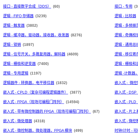
接口 - 直接数字合成（DDS）
(60)
接口 - 专用
(3
逻辑 - FIFO 存储器
(3239)
逻辑 - 比较器
逻辑 - 触发器
(3802)
逻辑 - 多频振
逻辑 - 缓冲器，驱动器，接收器，收发器
(8276)
逻辑 - 奇偶
逻辑 - 锁销
(1897)
逻辑 - 通用
逻辑 - 信号开关，多路复用器，解码器
(4609)
逻辑 - 移位寄
逻辑 - 栅极和逆变器
(7400)
逻辑 - 栅极和
逻辑 - 专用逻辑
(1197)
逻辑 -计数器
逻辑器件 - 转换器，电平移位器
(1832)
嵌入式 - 微控
嵌入式 - CPLD（复杂可编程逻辑器件）
(3877)
嵌入式 - D
嵌入式 - FPGA（现场可编程门阵列）
(14594)
嵌入式 - P
嵌入式 - 带有微控制器的 FPGA（现场可编程门阵列）
(67)
嵌入式 - 片上系
嵌入式 - 微处理器
(4318)
嵌入式 - 微控
嵌入式 - 微控制器，微处理器，FPGA 模块
(499)
时钟/计时 -