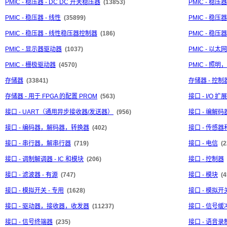
PMIC - 稳压器 - DC DC 开关稳压器
(13853)
PMIC - 稳压
PMIC - 稳压器 - 线性
(35899)
PMIC - 稳压器
PMIC - 稳压器 - 线性稳压器控制器
(186)
PMIC - 稳压器
PMIC - 显示器驱动器
(1037)
PMIC - 以
PMIC - 栅极驱动器
(4570)
PMIC - 照
存储器
(33841)
存储器 - 控制
存储器 - 用于 FPGA 的配置 PROM
(563)
接口 - I/O 扩
接口 - UART（通用异步接收器/发送器）
(956)
接口 - 编解码
接口 - 编码器，解码器，转换器
(402)
接口 - 传感
接口 - 串行器，解串行器
(719)
接口 - 电信
(2
接口 - 调制解调器 - IC 和模块
(206)
接口 - 控制器
接口 - 滤波器 - 有源
(747)
接口 - 模块
(4
接口 - 模拟开关 - 专用
(1628)
接口 - 模拟
接口 - 驱动器，接收器，收发器
(11237)
接口 - 信号
接口 - 信号终端器
(235)
接口 - 语音