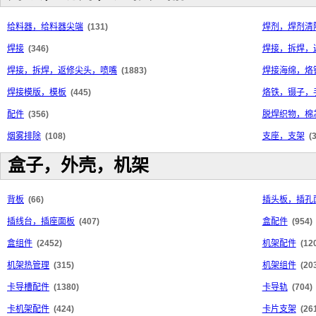
给料器，给料器尖端
(131)
焊剂，焊剂清
焊接
(346)
焊接，拆焊，
焊接，拆焊，返修尖头，喷嘴
(1883)
焊接海绵，烙
焊接模版，模板
(445)
烙铁，镊子，
配件
(356)
脱焊织物，棉
烟雾排除
(108)
支座，支架
(
盒子，外壳，机架
背板
(66)
插头板，插孔
插线台，插座面板
(407)
盒配件
(954)
盒组件
(2452)
机架配件
(12
机架热管理
(315)
机架组件
(20
卡导槽配件
(1380)
卡导轨
(704)
卡机架配件
(424)
卡片支架
(26