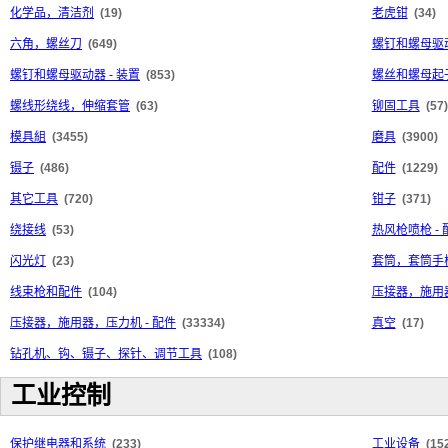
化学品，清洁剂
(19)
老虎钳
(34)
六角，螺丝刀
(649)
螺钉和螺母驱
螺钉和螺母驱动器 - 装置
(853)
螺丝和螺母起子
螺线形绕线，伸缩套管
(63)
铆固工具
(57)
模具組
(3455)
磨具
(3900)
镊子
(486)
配件
(1229)
其它工具
(720)
钳子
(371)
绕接线
(53)
热风枪喷枪 - 
闪光灯
(23)
套筒，套筒手
线束枪和配件
(104)
压接器，施用
压接器，施用器，压力机 - 配件
(33334)
真空
(17)
钻孔机、钩、镊子、探针、调节工具
(108)
工业控制
保护继电器和系统
(233)
工业设备
(15