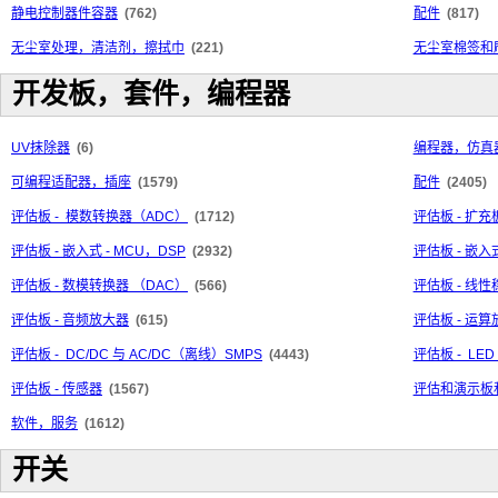
静电控制器件容器
(762)
配件
(817)
无尘室处理，清洁剂，擦拭巾
(221)
无尘室棉签和
开发板，套件，编程器
UV抹除器
(6)
编程器，仿真
可编程适配器，插座
(1579)
配件
(2405)
评估板 - 模数转换器（ADC）
(1712)
评估板 - 扩充
评估板 - 嵌入式 - MCU，DSP
(2932)
评估板 - 嵌入
评估板 - 数模转换器 （DAC）
(566)
评估板 - 线
评估板 - 音频放大器
(615)
评估板 - 运
评估板 - DC/DC 与 AC/DC（离线）SMPS
(4443)
评估板 - LE
评估板 - 传感器
(1567)
评估和演示板
软件，服务
(1612)
开关