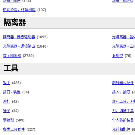
热敏 - 配件
(343)
热敏 - 散热器
热润滑脂，环氧树脂
(197)
隔离器
隔离器 - 栅极驱动器
(1095)
光隔离器 - 
光隔离器 - 逻辑输出
(1640)
光隔离器 - 
数字隔离器
(2789)
专用型
(79)
工具
扳手
(486)
剥线器和配件
插口 - 装置
(54)
插入，抽取
(
冲杆
(42)
穿孔工具，刀
锤子
(34)
刀，切割工具
钢丝钳
(589)
个人防护装备（
各类工具套件
(227)
光纤和配件
(