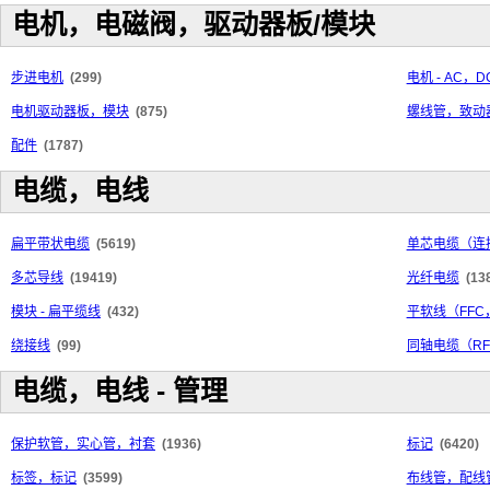
电机，电磁阀，驱动器板/模块
步进电机
(299)
电机 - AC，D
电机驱动器板，模块
(875)
螺线管，致动
配件
(1787)
电缆，电线
扁平带状电缆
(5619)
单芯电缆（连
多芯导线
(19419)
光纤电缆
(13
模块 - 扁平缆线
(432)
平软线（FFC
绕接线
(99)
同轴电缆（R
电缆，电线 - 管理
保护软管，实心管，衬套
(1936)
标记
(6420)
标签，标记
(3599)
布线管，配线