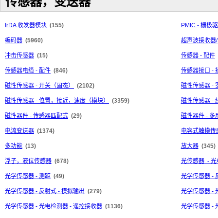
传感器，变送器
IrDA 收发器模块
(155)
PMIC - 栅极
编码器
(5960)
超声波接收器
冲击传感器
(15)
传感器 - 配件
传感器电缆 - 配件
(846)
传感器接口 -
磁性传感器 - 开关（固态）
(2102)
磁性传感器 -
磁性传感器 - 位置，接近，速度（模块）
(3359)
磁性传感器 -
磁性器件 - 传感器匹配式
(29)
磁性器件 - 多
电流变送器
(1374)
电容式触摸传感
多功能
(13)
放大器
(345)
浮子，液位传感器
(678)
光传感器 - 
光学传感器 - 测距
(49)
光学传感器 - 
光学传感器 - 反射式 - 模拟输出
(279)
光学传感器 - 
光学传感器 - 光电检测器 - 遥控接收器
(1136)
光学传感器 - 