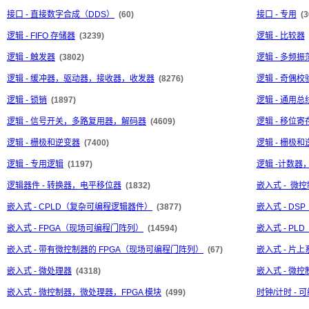
接口 - 直接数字合成（DDS）
(60)
接口 - 专用
(3
逻辑 - FIFO 存储器
(3239)
逻辑 - 比较器
逻辑 - 触发器
(3802)
逻辑 - 多频振
逻辑 - 缓冲器，驱动器，接收器，收发器
(8276)
逻辑 - 奇偶
逻辑 - 锁销
(1897)
逻辑 - 通用
逻辑 - 信号开关，多路复用器，解码器
(4609)
逻辑 - 移位寄
逻辑 - 栅极和逆变器
(7400)
逻辑 - 栅极和
逻辑 - 专用逻辑
(1197)
逻辑 -计数器
逻辑器件 - 转换器，电平移位器
(1832)
嵌入式 - 微控
嵌入式 - CPLD（复杂可编程逻辑器件）
(3877)
嵌入式 - D
嵌入式 - FPGA（现场可编程门阵列）
(14594)
嵌入式 - P
嵌入式 - 带有微控制器的 FPGA（现场可编程门阵列）
(67)
嵌入式 - 片上系
嵌入式 - 微处理器
(4318)
嵌入式 - 微控
嵌入式 - 微控制器，微处理器，FPGA 模块
(499)
时钟/计时 -