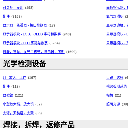
可寻址，专用
(198)
面板指示器，
配件
(3163)
氙气灯照明
(
显示器，监视器 - 接口控制器
(17)
显示器边框，
显示器模块 - LCD，OLED 字符和数字
(940)
显示器模块 - 
显示器模块 - LED 字符与数字
(3264)
显示器模块 -
智能，智慧，发光二极管，显示器，图形
(1699)
光学检测设备
灯 - 放大，工作
(167)
目镜，透镜
(
配件
(118)
视频检测系统
显微镜
(121)
相机
(21)
小型放大镜，放大镜
(32)
照明光源
(38)
支臂，安装座，支架
(85)
焊接，拆焊，返修产品