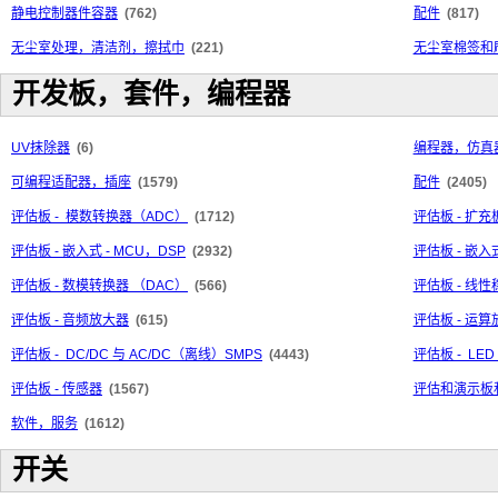
静电控制器件容器
(762)
配件
(817)
无尘室处理，清洁剂，擦拭巾
(221)
无尘室棉签和
开发板，套件，编程器
UV抹除器
(6)
编程器，仿真
可编程适配器，插座
(1579)
配件
(2405)
评估板 - 模数转换器（ADC）
(1712)
评估板 - 扩充
评估板 - 嵌入式 - MCU，DSP
(2932)
评估板 - 嵌入
评估板 - 数模转换器 （DAC）
(566)
评估板 - 线
评估板 - 音频放大器
(615)
评估板 - 运
评估板 - DC/DC 与 AC/DC（离线）SMPS
(4443)
评估板 - LE
评估板 - 传感器
(1567)
评估和演示板
软件，服务
(1612)
开关