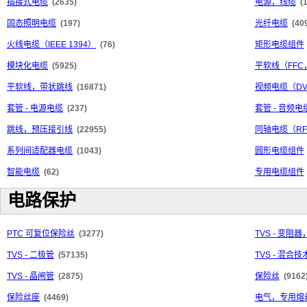
插接式电缆
(2635)
电源，线缆
(
固态照明电缆
(197)
光纤电缆
(40
火线电缆（IEEE 1394）
(76)
矩形电缆组件
模块化电缆
(5925)
平软线（FFC
平软线，带状跳线
(16871)
视频电缆（DV
套管 - 电源电缆
(237)
套管 - 音频电
跳线，预压接引线
(22955)
同轴电缆（R
系列间适配器电缆
(1043)
圆形电缆组件
智能电缆
(62)
专用电缆组件
电路保护
PTC 可复位保险丝
(3277)
TVS - 变阻器
TVS - 二极管
(57135)
TVS - 混合技
TVS - 晶闸管
(2875)
保险丝
(9162
保险丝座
(4469)
电气，专用熔