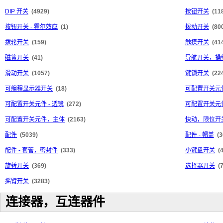
DIP 开关
(4929)
按钮开关
(11
按钮开关 - 霍尔效应
(1)
拨动开关
(80
拨轮开关
(159)
触摸开关
(41
磁簧开关
(41)
导航开关，操
滑动开关
(1057)
键锁开关
(22
可编程显示器开关
(18)
可配置开关元件
可配置开关元件 - 透镜
(272)
可配置开关元件
可配置开关元件，主体
(2163)
快动，限位开
配件
(5039)
配件 - 帽盖
(3
配件 - 套管，密封件
(333)
小键盘开关
(
旋转开关
(369)
选择器开关
(
摇臂开关
(3283)
连接器，互连器件