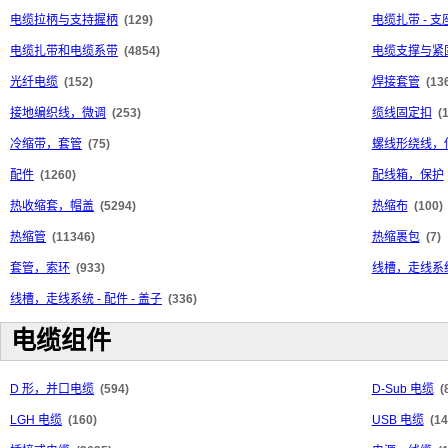
电缆拉柄与支持握柄
(129)
电缆扎带 - 
电缆扎带和电缆系带
(4854)
电缆支撑与紧
光纤电缆
(152)
焊接套管
(13
接地编织线，微调
(253)
缆线固定扣
(
冷缩带，套管
(75)
螺线形绕线，
配件
(1260)
配线箱，保护
热收缩套，帽盖
(5294)
热缩布
(100)
热缩管
(11346)
热缩裹包
(7)
套管，索环
(933)
线槽，走线系统
线槽，走线系统 - 配件 - 盖子
(336)
电缆组件
D 形，并口电缆
(594)
D-Sub 电缆
(
LGH 电缆
(160)
USB 电缆
(14