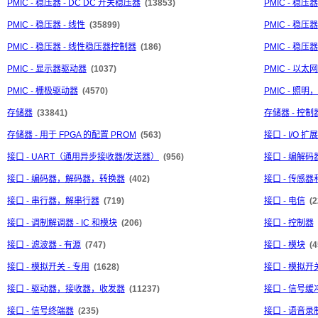
PMIC - 稳压器 - DC DC 开关稳压器
(13853)
PMIC - 稳压
PMIC - 稳压器 - 线性
(35899)
PMIC - 稳压器
PMIC - 稳压器 - 线性稳压器控制器
(186)
PMIC - 稳压器
PMIC - 显示器驱动器
(1037)
PMIC - 以
PMIC - 栅极驱动器
(4570)
PMIC - 照
存储器
(33841)
存储器 - 控制
存储器 - 用于 FPGA 的配置 PROM
(563)
接口 - I/O 扩
接口 - UART（通用异步接收器/发送器）
(956)
接口 - 编解码
接口 - 编码器，解码器，转换器
(402)
接口 - 传感
接口 - 串行器，解串行器
(719)
接口 - 电信
(2
接口 - 调制解调器 - IC 和模块
(206)
接口 - 控制器
接口 - 滤波器 - 有源
(747)
接口 - 模块
(4
接口 - 模拟开关 - 专用
(1628)
接口 - 模拟
接口 - 驱动器，接收器，收发器
(11237)
接口 - 信号
接口 - 信号终端器
(235)
接口 - 语音