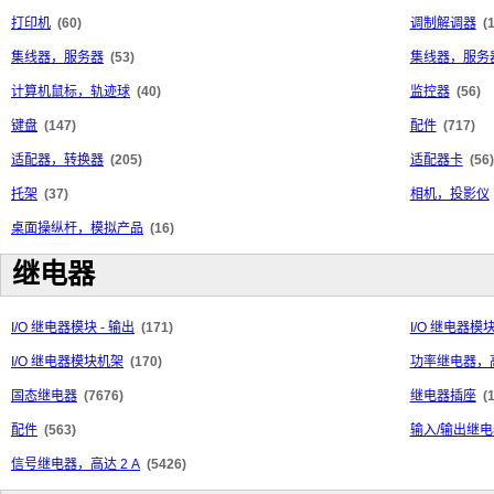
打印机
(60)
调制解调器
(
集线器，服务器
(53)
集线器，服务
计算机鼠标，轨迹球
(40)
监控器
(56)
键盘
(147)
配件
(717)
适配器，转换器
(205)
适配器卡
(56)
托架
(37)
相机，投影仪
桌面操纵杆，模拟产品
(16)
继电器
I/O 继电器模块 - 输出
(171)
I/O 继电器模块
I/O 继电器模块机架
(170)
功率继电器，高
固态继电器
(7676)
继电器插座
(
配件
(563)
输入/输出继电
信号继电器，高达 2 A
(5426)