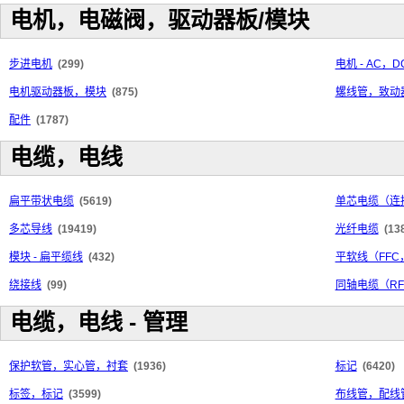
电机，电磁阀，驱动器板/模块
步进电机
(299)
电机 - AC，D
电机驱动器板，模块
(875)
螺线管，致动
配件
(1787)
电缆，电线
扁平带状电缆
(5619)
单芯电缆（连
多芯导线
(19419)
光纤电缆
(13
模块 - 扁平缆线
(432)
平软线（FFC
绕接线
(99)
同轴电缆（R
电缆，电线 - 管理
保护软管，实心管，衬套
(1936)
标记
(6420)
标签，标记
(3599)
布线管，配线