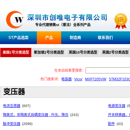
专业代理销售st（意法）全系列产品
ST产品选型
产品
制造商
联系我们
美国1号分类选型
新加坡2号分类选型
英国10号分类选型
英国2号分类选型
在本站结果里搜索：
热门搜索词：
电容器
Vicor
MXP7205VW
STM32F103
变压器
电流互感器
(607)
电源变压器
(
隔离式，非隔离式自耦变压器 - 升压，降压
(243)
开关转换器，S
脉冲变压器
(2096)
配件
(43)