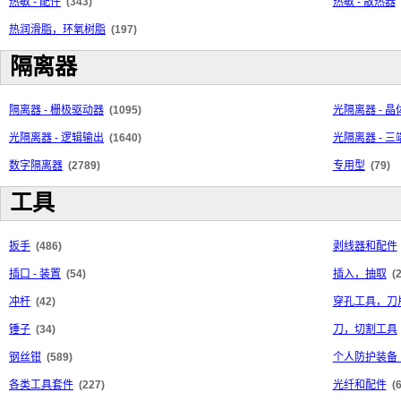
热敏 - 配件
(343)
热敏 - 散热器
热润滑脂，环氧树脂
(197)
隔离器
隔离器 - 栅极驱动器
(1095)
光隔离器 - 
光隔离器 - 逻辑输出
(1640)
光隔离器 - 
数字隔离器
(2789)
专用型
(79)
工具
扳手
(486)
剥线器和配件
插口 - 装置
(54)
插入，抽取
(
冲杆
(42)
穿孔工具，刀
锤子
(34)
刀，切割工具
钢丝钳
(589)
个人防护装备（
各类工具套件
(227)
光纤和配件
(