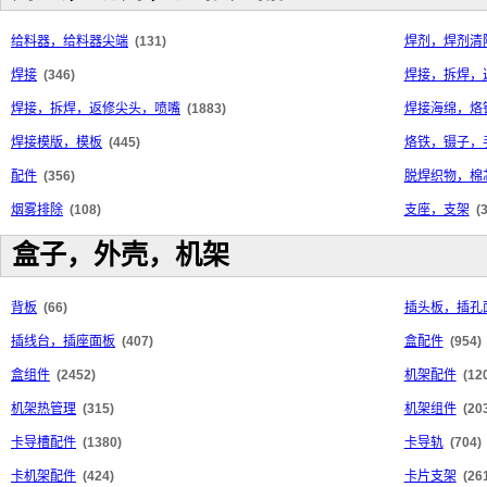
给料器，给料器尖端
(131)
焊剂，焊剂清
焊接
(346)
焊接，拆焊，
焊接，拆焊，返修尖头，喷嘴
(1883)
焊接海绵，烙
焊接模版，模板
(445)
烙铁，镊子，
配件
(356)
脱焊织物，棉
烟雾排除
(108)
支座，支架
(
盒子，外壳，机架
背板
(66)
插头板，插孔
插线台，插座面板
(407)
盒配件
(954)
盒组件
(2452)
机架配件
(12
机架热管理
(315)
机架组件
(20
卡导槽配件
(1380)
卡导轨
(704)
卡机架配件
(424)
卡片支架
(26