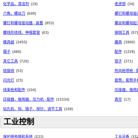
化学品，清洁剂
(19)
老虎钳
(34)
六角，螺丝刀
(649)
螺钉和螺母驱
螺钉和螺母驱动器 - 装置
(853)
螺丝和螺母起子
螺线形绕线，伸缩套管
(63)
铆固工具
(57)
模具組
(3455)
磨具
(3900)
镊子
(486)
配件
(1229)
其它工具
(720)
钳子
(371)
绕接线
(53)
热风枪喷枪 - 
闪光灯
(23)
套筒，套筒手
线束枪和配件
(104)
压接器，施用
压接器，施用器，压力机 - 配件
(33334)
真空
(17)
钻孔机、钩、镊子、探针、调节工具
(108)
工业控制
保护继电器和系统
(233)
工业设备
(15