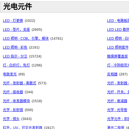
光电元件
LED - 灯更换
(1022)
LED - 电
LED - 垫片，支座
(2605)
LED LED 
LED 照明 - COB，引擎，模块
(14781)
LED 照明 - 
LED 照明 - 彩色
(2191)
LED 照明套件
LED 指示 - 分立
(15724)
触摸屏覆盖层
灯 - 白炽灯，氖灯
(1296)
灯 - 冷阴极荧
电致发光
(69)
反相器
(287)
光纤 - 发射器 - 离散式
(573)
光纤 - 发射器
光纤 - 接收器
(344)
光纤 - 开关
光纤 - 收发器模块
(1518)
光纤 - 衰减器
光学 - 反射镜
(500)
光学 - 光导管
光学 - 镜头
(3043)
光学元件 - 
红外，UV，可见光发射器
(1917)
激光二极管
(