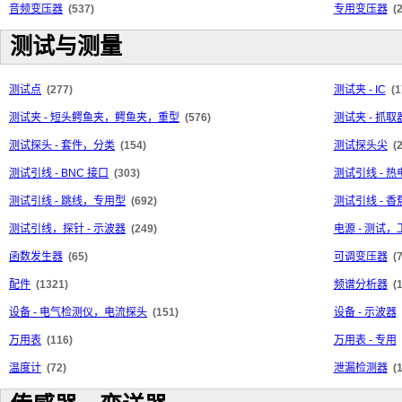
音频变压器
(537)
专用变压器
(
测试与测量
测试点
(277)
测试夹 - IC
(1
测试夹 - 短头鳄鱼夹，鳄鱼夹，重型
(576)
测试夹 - 抓
测试探头 - 套件，分类
(154)
测试探头尖
(
测试引线 - BNC 接口
(303)
测试引线 - 
测试引线 - 跳线，专用型
(692)
测试引线 - 
测试引线，探针 - 示波器
(249)
电源 - 测试
函数发生器
(65)
可调变压器
(
配件
(1321)
频谱分析器
(
设备 - 电气检测仪，电流探头
(151)
设备 - 示波器
万用表
(116)
万用表 - 专用
温度计
(72)
泄漏检测器
(