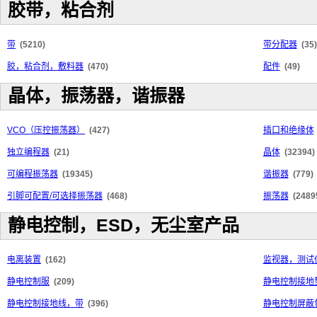
胶带，粘合剂
带
(5210)
带分配器
(35)
胶，粘合剂，敷料器
(470)
配件
(49)
晶体，振荡器，谐振器
VCO（压控振荡器）
(427)
插口和绝缘体
独立编程器
(21)
晶体
(32394)
可编程振荡器
(19345)
谐振器
(779)
引脚可配置/可选择振荡器
(468)
振荡器
(2489
静电控制，ESD，无尘室产品
电离装置
(162)
监视器，测试
静电控制服
(209)
静电控制接地
静电控制接地线，带
(396)
静电控制屏蔽