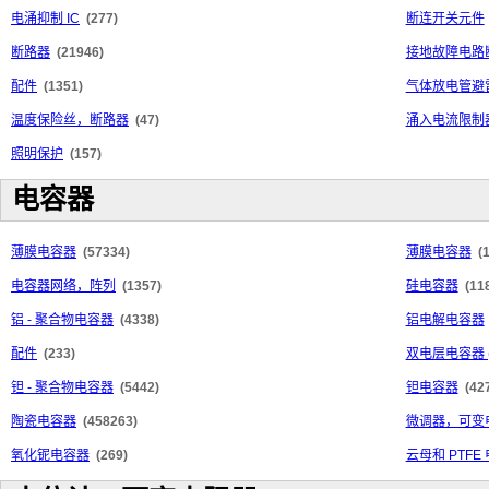
电涌抑制 IC
(277)
断连开关元件
断路器
(21946)
接地故障电路断
配件
(1351)
气体放电管避
温度保险丝，断路器
(47)
涌入电流限制器
照明保护
(157)
电容器
薄膜电容器
(57334)
薄膜电容器
(
电容器网络，阵列
(1357)
硅电容器
(11
铝 - 聚合物电容器
(4338)
铝电解电容器
配件
(233)
双电层电容器 
钽 - 聚合物电容器
(5442)
钽电容器
(42
陶瓷电容器
(458263)
微调器，可变
氧化铌电容器
(269)
云母和 PTFE