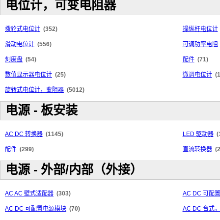
电位计，可变电阻器
拨轮式电位计
(352)
操纵杆电位计
滑动电位计
(556)
可调功率电阻
刻度盘
(54)
配件
(71)
数值显示器电位计
(25)
微调电位计
(
旋转式电位计，变阻器
(5012)
电源 - 板安装
AC DC 转换器
(1145)
LED 驱动器
(
配件
(299)
直流转换器
(
电源 - 外部/内部（外接）
AC AC 壁式适配器
(303)
AC DC 可
AC DC 可配置电源模块
(70)
AC DC 台