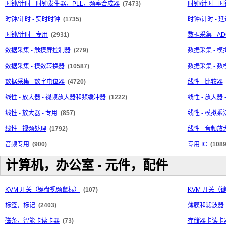
时钟/计时 - 时钟发生器，PLL，频率合成器
(7473)
时钟/计时 -
时钟/计时 - 实时时钟
(1735)
时钟/计时 - 
时钟/计时 - 专用
(2931)
数据采集 - AD
数据采集 - 触摸屏控制器
(279)
数据采集 - 
数据采集 - 模数转换器
(10587)
数据采集 - 
数据采集 - 数字电位器
(4720)
线性 - 比较器
线性 - 放大器 - 视频放大器和频缓冲器
(1222)
线性 - 放大
线性 - 放大器 - 专用
(857)
线性 - 模拟
线性 - 视频处理
(1792)
线性 - 音頻放
音频专用
(900)
专用 IC
(1089
计算机，办公室 - 元件，配件
KVM 开关（键盘视频鼠标）
(107)
KVM 开关（
标签，标记
(2403)
薄膜和滤波器
磁条，智能卡读卡器
(73)
存储器卡读卡