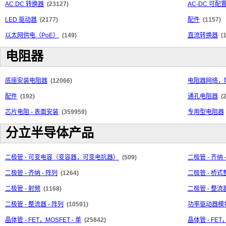
AC DC 转换器
(23127)
AC-DC 可
LED 驱动器
(2177)
配件
(1157)
以太网供电（PoE）
(149)
直流转换器
(
电阻器
底座安装电阻器
(12066)
电阻器网络，
配件
(192)
通孔电阻器
(
芯片电阻 - 表面安装
(359959)
专用型电阻器
分立半导体产品
二极管 - 可变电容（变容器，可变电抗器）
(509)
二极管 - 齐纳 
二极管 - 齐纳 - 阵列
(1264)
二极管 - 桥
二极管 - 射频
(1168)
二极管 - 整流器
二极管 - 整流器 - 阵列
(10591)
功率驱动器模
晶体管 - FET，MOSFET - 单
(25842)
晶体管 - FET