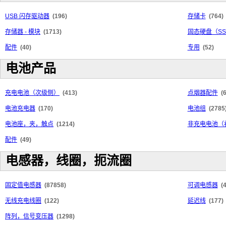
USB 闪存驱动器
(196)
存储卡
(764)
存储器 - 模块
(1713)
固态硬盘（SS
配件
(40)
专用
(52)
电池产品
充电电池（次级侧）
(413)
点烟器配件
(
电池充电器
(170)
电池组
(2785
电池座，夹，触点
(1214)
非充电电池（
配件
(49)
电感器，线圈，扼流圈
固定值电感器
(87858)
可调电感器
(
无线充电线圈
(122)
延迟线
(177)
阵列，信号变压器
(1298)