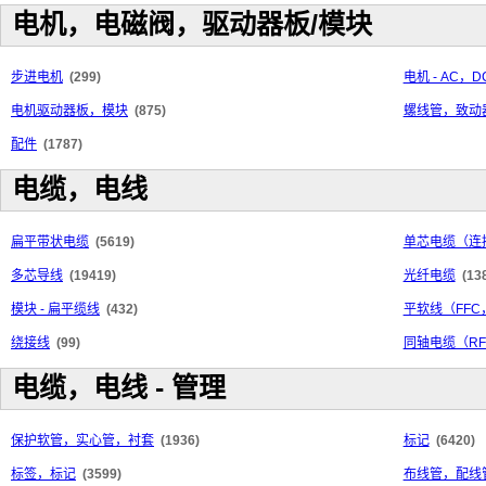
电机，电磁阀，驱动器板/模块
步进电机
(299)
电机 - AC，D
电机驱动器板，模块
(875)
螺线管，致动
配件
(1787)
电缆，电线
扁平带状电缆
(5619)
单芯电缆（连
多芯导线
(19419)
光纤电缆
(13
模块 - 扁平缆线
(432)
平软线（FFC
绕接线
(99)
同轴电缆（R
电缆，电线 - 管理
保护软管，实心管，衬套
(1936)
标记
(6420)
标签，标记
(3599)
布线管，配线