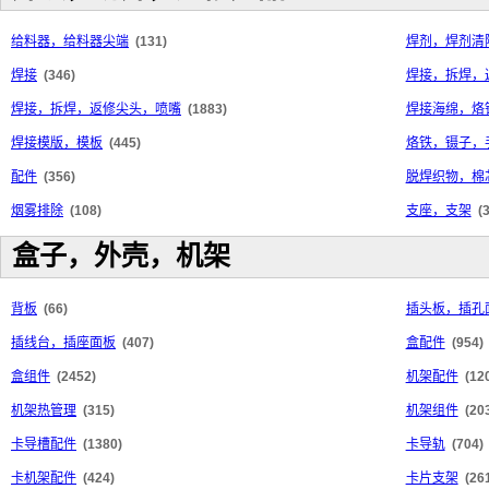
给料器，给料器尖端
(131)
焊剂，焊剂清
焊接
(346)
焊接，拆焊，
焊接，拆焊，返修尖头，喷嘴
(1883)
焊接海绵，烙
焊接模版，模板
(445)
烙铁，镊子，
配件
(356)
脱焊织物，棉
烟雾排除
(108)
支座，支架
(
盒子，外壳，机架
背板
(66)
插头板，插孔
插线台，插座面板
(407)
盒配件
(954)
盒组件
(2452)
机架配件
(12
机架热管理
(315)
机架组件
(20
卡导槽配件
(1380)
卡导轨
(704)
卡机架配件
(424)
卡片支架
(26