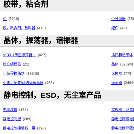
胶带，粘合剂
带
(5210)
带分配器
(35)
胶，粘合剂，敷料器
(470)
配件
(49)
晶体，振荡器，谐振器
VCO（压控振荡器）
(427)
插口和绝缘体
独立编程器
(21)
晶体
(32394)
可编程振荡器
(19345)
谐振器
(779)
引脚可配置/可选择振荡器
(468)
振荡器
(2489
静电控制，ESD，无尘室产品
电离装置
(162)
监视器，测试
静电控制服
(209)
静电控制接地
静电控制接地线，带
(396)
静电控制屏蔽