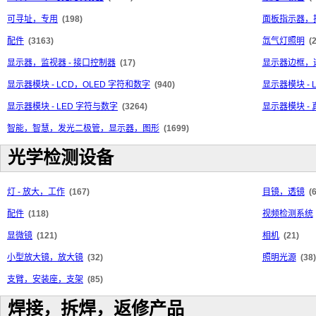
可寻址，专用
(198)
面板指示器，
配件
(3163)
氙气灯照明
(
显示器，监视器 - 接口控制器
(17)
显示器边框，
显示器模块 - LCD，OLED 字符和数字
(940)
显示器模块 - 
显示器模块 - LED 字符与数字
(3264)
显示器模块 -
智能，智慧，发光二极管，显示器，图形
(1699)
光学检测设备
灯 - 放大，工作
(167)
目镜，透镜
(
配件
(118)
视频检测系统
显微镜
(121)
相机
(21)
小型放大镜，放大镜
(32)
照明光源
(38)
支臂，安装座，支架
(85)
焊接，拆焊，返修产品