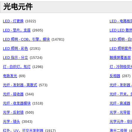
光电元件
LED - 灯更换
(1022)
LED - 电
LED - 垫片，支座
(2605)
LED LED 
LED 照明 - COB，引擎，模块
(14781)
LED 照明 - 
LED 照明 - 彩色
(2191)
LED 照明套件
LED 指示 - 分立
(15724)
触摸屏覆盖层
灯 - 白炽灯，氖灯
(1296)
灯 - 冷阴极荧
电致发光
(69)
反相器
(287)
光纤 - 发射器 - 离散式
(573)
光纤 - 发射器
光纤 - 接收器
(344)
光纤 - 开关
光纤 - 收发器模块
(1518)
光纤 - 衰减器
光学 - 反射镜
(500)
光学 - 光导管
光学 - 镜头
(3043)
光学元件 - 
红外，UV，可见光发射器
(1917)
激光二极管
(