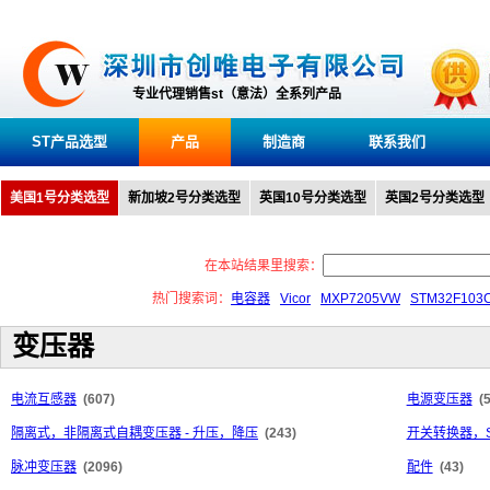
专业代理销售st（意法）全系列产品
ST产品选型
产品
制造商
联系我们
美国1号分类选型
新加坡2号分类选型
英国10号分类选型
英国2号分类选型
在本站结果里搜索：
热门搜索词：
电容器
Vicor
MXP7205VW
STM32F103
变压器
电流互感器
(607)
电源变压器
(
隔离式，非隔离式自耦变压器 - 升压，降压
(243)
开关转换器，S
脉冲变压器
(2096)
配件
(43)