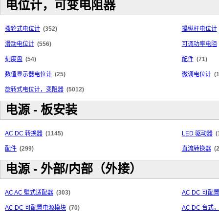
电位计，可变电阻器
拨轮式电位计
(352)
操纵杆电位计
滑动电位计
(556)
可调功率电阻
刻度盘
(54)
配件
(71)
数值显示器电位计
(25)
微调电位计
(
旋转式电位计，变阻器
(5012)
电源 - 板安装
AC DC 转换器
(1145)
LED 驱动器
(
配件
(299)
直流转换器
(
电源 - 外部/内部（外接）
AC AC 壁式适配器
(303)
AC DC 可
AC DC 可配置电源模块
(70)
AC DC 台