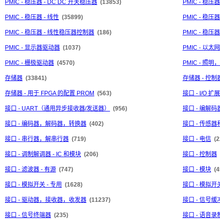
PMIC - 稳压器 - DC DC 开关稳压器
(13853)
PMIC - 稳压
PMIC - 稳压器 - 线性
(35899)
PMIC - 稳压器
PMIC - 稳压器 - 线性稳压器控制器
(186)
PMIC - 稳压器
PMIC - 显示器驱动器
(1037)
PMIC - 以
PMIC - 栅极驱动器
(4570)
PMIC - 照
存储器
(33841)
存储器 - 控制
存储器 - 用于 FPGA 的配置 PROM
(563)
接口 - I/O 扩
接口 - UART（通用异步接收器/发送器）
(956)
接口 - 编解码
接口 - 编码器，解码器，转换器
(402)
接口 - 传感
接口 - 串行器，解串行器
(719)
接口 - 电信
(2
接口 - 调制解调器 - IC 和模块
(206)
接口 - 控制器
接口 - 滤波器 - 有源
(747)
接口 - 模块
(4
接口 - 模拟开关 - 专用
(1628)
接口 - 模拟
接口 - 驱动器，接收器，收发器
(11237)
接口 - 信号
接口 - 信号终端器
(235)
接口 - 语音