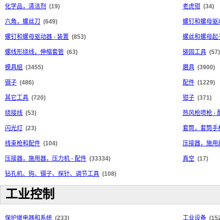
化学品，清洁剂
(19)
老虎钳
(34)
六角，螺丝刀
(649)
螺钉和螺母驱
螺钉和螺母驱动器 - 装置
(853)
螺丝和螺母起子
螺线形绕线，伸缩套管
(63)
铆固工具
(57)
模具組
(3455)
磨具
(3900)
镊子
(486)
配件
(1229)
其它工具
(720)
钳子
(371)
绕接线
(53)
热风枪喷枪 - 
闪光灯
(23)
套筒，套筒手
线束枪和配件
(104)
压接器，施用
压接器，施用器，压力机 - 配件
(33334)
真空
(17)
钻孔机、钩、镊子、探针、调节工具
(108)
工业控制
保护继电器和系统
(233)
工业设备
(15