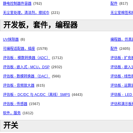
静电控制器件容器
(762)
配件
(817)
无尘室处理，清洁剂，擦拭巾
(221)
无尘室棉签和
开发板，套件，编程器
UV抹除器
(6)
编程器，仿真
可编程适配器，插座
(1579)
配件
(2405)
评估板 - 模数转换器（ADC）
(1712)
评估板 - 扩充
评估板 - 嵌入式 - MCU，DSP
(2932)
评估板 - 嵌入
评估板 - 数模转换器 （DAC）
(566)
评估板 - 线
评估板 - 音频放大器
(615)
评估板 - 运
评估板 - DC/DC 与 AC/DC（离线）SMPS
(4443)
评估板 - LE
评估板 - 传感器
(1567)
评估和演示板
软件，服务
(1612)
开关