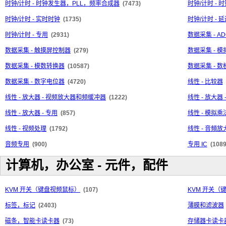
时钟/计时 - 时钟发生器，PLL，频率合成器
(7473)
时钟/计时 -
时钟/计时 - 实时时钟
(1735)
时钟/计时 - 
时钟/计时 - 专用
(2931)
数据采集 - AD
数据采集 - 触摸屏控制器
(279)
数据采集 - 
数据采集 - 模数转换器
(10587)
数据采集 - 
数据采集 - 数字电位器
(4720)
线性 - 比较器
线性 - 放大器 - 视频放大器和频缓冲器
(1222)
线性 - 放大
线性 - 放大器 - 专用
(857)
线性 - 模拟
线性 - 视频处理
(1792)
线性 - 音頻放
音频专用
(900)
专用 IC
(1089
计算机，办公室 - 元件，配件
KVM 开关（键盘视频鼠标）
(107)
KVM 开关（
标签，标记
(2403)
薄膜和滤波器
磁条，智能卡读卡器
(73)
存储器卡读卡