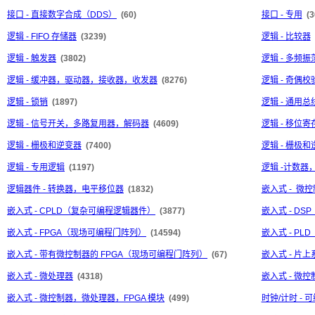
接口 - 直接数字合成（DDS）
(60)
接口 - 专用
(3
逻辑 - FIFO 存储器
(3239)
逻辑 - 比较器
逻辑 - 触发器
(3802)
逻辑 - 多频振
逻辑 - 缓冲器，驱动器，接收器，收发器
(8276)
逻辑 - 奇偶
逻辑 - 锁销
(1897)
逻辑 - 通用
逻辑 - 信号开关，多路复用器，解码器
(4609)
逻辑 - 移位寄
逻辑 - 栅极和逆变器
(7400)
逻辑 - 栅极和
逻辑 - 专用逻辑
(1197)
逻辑 -计数器
逻辑器件 - 转换器，电平移位器
(1832)
嵌入式 - 微控
嵌入式 - CPLD（复杂可编程逻辑器件）
(3877)
嵌入式 - D
嵌入式 - FPGA（现场可编程门阵列）
(14594)
嵌入式 - P
嵌入式 - 带有微控制器的 FPGA（现场可编程门阵列）
(67)
嵌入式 - 片上系
嵌入式 - 微处理器
(4318)
嵌入式 - 微控
嵌入式 - 微控制器，微处理器，FPGA 模块
(499)
时钟/计时 -