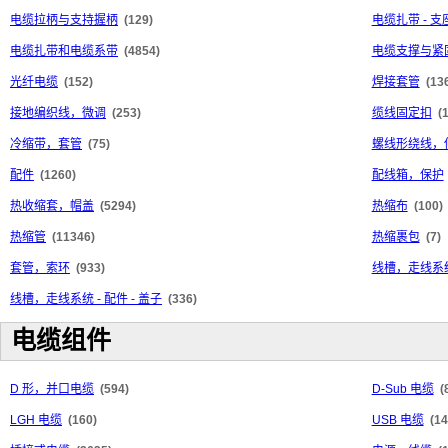
电缆拉柄与支持握柄
(129)
电缆扎带 - 
电缆扎带和电缆系带
(4854)
电缆支撑与紧
光纤电缆
(152)
焊接套管
(13
接地编织线，微调
(253)
缆线固定扣
(
冷缩带，套管
(75)
螺线形绕线，
配件
(1260)
配线箱，保护
热收缩套，帽盖
(5294)
热缩布
(100)
热缩管
(11346)
热缩裹包
(7)
套管，索环
(933)
线槽，走线系统
线槽，走线系统 - 配件 - 盖子
(336)
电缆组件
D 形，并口电缆
(594)
D-Sub 电缆
(
LGH 电缆
(160)
USB 电缆
(14