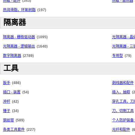
热敏 - 配件
(343)
热敏 - 散热器
热润滑脂，环氧树脂
(197)
隔离器
隔离器 - 栅极驱动器
(1095)
光隔离器 - 
光隔离器 - 逻辑输出
(1640)
光隔离器 - 
数字隔离器
(2789)
专用型
(79)
工具
扳手
(486)
剥线器和配件
插口 - 装置
(54)
插入，抽取
(
冲杆
(42)
穿孔工具，刀
锤子
(34)
刀，切割工具
钢丝钳
(589)
个人防护装备（
各类工具套件
(227)
光纤和配件
(