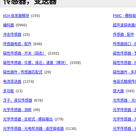
传感器，变送器
IrDA 收发器模块
(155)
PMIC - 栅极
编码器
(5960)
超声波接收器
冲击传感器
(15)
传感器 - 配件
传感器电缆 - 配件
(846)
传感器接口 -
磁性传感器 - 开关（固态）
(2102)
磁性传感器 -
磁性传感器 - 位置，接近，速度（模块）
(3359)
磁性传感器 -
磁性器件 - 传感器匹配式
(29)
磁性器件 - 多
电流变送器
(1374)
电容式触摸传感
多功能
(13)
放大器
(345)
浮子，液位传感器
(678)
光传感器 - 
光学传感器 - 测距
(49)
光学传感器 - 
光学传感器 - 反射式 - 模拟输出
(279)
光学传感器 - 
光学传感器 - 光电检测器 - 遥控接收器
(1136)
光学传感器 - 