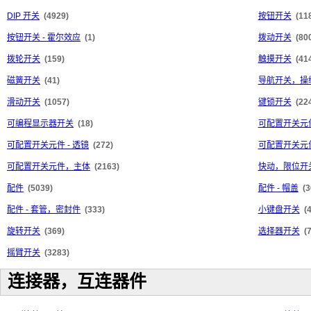
DIP 开关
(4929)
按钮开关
(11
按钮开关 - 霍尔效应
(1)
拨动开关
(80
拨轮开关
(159)
触摸开关
(41
磁簧开关
(41)
导航开关，操
滑动开关
(1057)
键锁开关
(22
可编程显示器开关
(18)
可配置开关元件
可配置开关元件 - 透镜
(272)
可配置开关元件
可配置开关元件，主体
(2163)
快动，限位开
配件
(5039)
配件 - 帽盖
(3
配件 - 套管，密封件
(333)
小键盘开关
(
旋转开关
(369)
选择器开关
(
摇臂开关
(3283)
连接器，互连器件