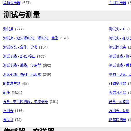
音频变压器
(537)
专用变压器
(
测试与测量
测试点
(277)
测试夹 - IC
(1
测试夹 - 短头鳄鱼夹，鳄鱼夹，重型
(576)
测试夹 - 抓
测试探头 - 套件，分类
(154)
测试探头尖
(
测试引线 - BNC 接口
(303)
测试引线 - 
测试引线 - 跳线，专用型
(692)
测试引线 - 
测试引线，探针 - 示波器
(249)
电源 - 测试
函数发生器
(65)
可调变压器
(
配件
(1321)
频谱分析器
(
设备 - 电气检测仪，电流探头
(151)
设备 - 示波器
万用表
(116)
万用表 - 专用
温度计
(72)
泄漏检测器
(