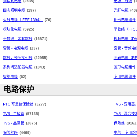
插接式电缆
(2635)
电源，线缆
(
固态照明电缆
(197)
光纤电缆
(40
火线电缆（IEEE 1394）
(76)
矩形电缆组件
模块化电缆
(5925)
平软线（FFC
平软线，带状跳线
(16871)
视频电缆（DV
套管 - 电源电缆
(237)
套管 - 音频电
跳线，预压接引线
(22955)
同轴电缆（R
系列间适配器电缆
(1043)
圆形电缆组件
智能电缆
(62)
专用电缆组件
电路保护
PTC 可复位保险丝
(3277)
TVS - 变阻器
TVS - 二极管
(57135)
TVS - 混合技
TVS - 晶闸管
(2875)
保险丝
(9162
保险丝座
(4469)
电气，专用熔