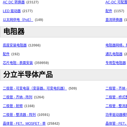
AC DC 转换器
(23127)
AC-DC 可
LED 驱动器
(2177)
配件
(1157)
以太网供电（PoE）
(149)
直流转换器
(
电阻器
底座安装电阻器
(12066)
电阻器网络，
配件
(192)
通孔电阻器
(
芯片电阻 - 表面安装
(359959)
专用型电阻器
分立半导体产品
二极管 - 可变电容（变容器，可变电抗器）
(509)
二极管 - 齐纳 
二极管 - 齐纳 - 阵列
(1264)
二极管 - 桥
二极管 - 射频
(1168)
二极管 - 整流器
二极管 - 整流器 - 阵列
(10591)
功率驱动器模
晶体管 - FET，MOSFET - 单
(25842)
晶体管 - FET