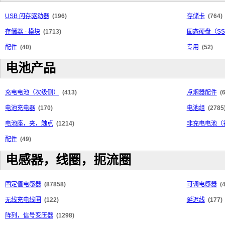
USB 闪存驱动器
(196)
存储卡
(764)
存储器 - 模块
(1713)
固态硬盘（SS
配件
(40)
专用
(52)
电池产品
充电电池（次级侧）
(413)
点烟器配件
(
电池充电器
(170)
电池组
(2785
电池座，夹，触点
(1214)
非充电电池（
配件
(49)
电感器，线圈，扼流圈
固定值电感器
(87858)
可调电感器
(
无线充电线圈
(122)
延迟线
(177)
阵列，信号变压器
(1298)