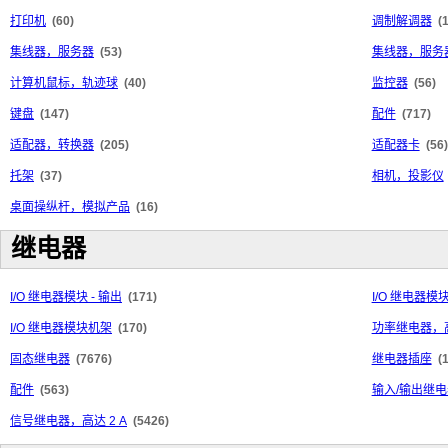
打印机
(60)
调制解调器
(
集线器，服务器
(53)
集线器，服务
计算机鼠标，轨迹球
(40)
监控器
(56)
键盘
(147)
配件
(717)
适配器，转换器
(205)
适配器卡
(56)
托架
(37)
相机，投影仪
桌面操纵杆，模拟产品
(16)
继电器
I/O 继电器模块 - 输出
(171)
I/O 继电器模块
I/O 继电器模块机架
(170)
功率继电器，高
固态继电器
(7676)
继电器插座
(
配件
(563)
输入/输出继电
信号继电器，高达 2 A
(5426)