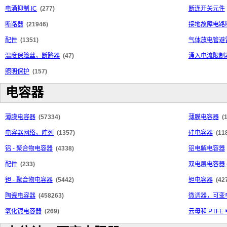
电涌抑制 IC
(277)
断连开关元件
断路器
(21946)
接地故障电路断
配件
(1351)
气体放电管避
温度保险丝，断路器
(47)
涌入电流限制器
照明保护
(157)
电容器
薄膜电容器
(57334)
薄膜电容器
(
电容器网络，阵列
(1357)
硅电容器
(11
铝 - 聚合物电容器
(4338)
铝电解电容器
配件
(233)
双电层电容器 
钽 - 聚合物电容器
(5442)
钽电容器
(42
陶瓷电容器
(458263)
微调器，可变
氧化铌电容器
(269)
云母和 PTFE