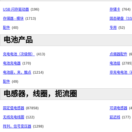
USB 闪存驱动器
(196)
存储卡
(764)
存储器 - 模块
(1713)
固态硬盘（SS
配件
(40)
专用
(52)
电池产品
充电电池（次级侧）
(413)
点烟器配件
(
电池充电器
(170)
电池组
(2785
电池座，夹，触点
(1214)
非充电电池（
配件
(49)
电感器，线圈，扼流圈
固定值电感器
(87858)
可调电感器
(
无线充电线圈
(122)
延迟线
(177)
阵列，信号变压器
(1298)