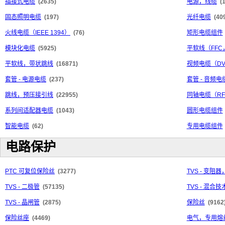
插接式电缆
(2635)
电源，线缆
(
固态照明电缆
(197)
光纤电缆
(40
火线电缆（IEEE 1394）
(76)
矩形电缆组件
模块化电缆
(5925)
平软线（FFC
平软线，带状跳线
(16871)
视频电缆（DV
套管 - 电源电缆
(237)
套管 - 音频电
跳线，预压接引线
(22955)
同轴电缆（R
系列间适配器电缆
(1043)
圆形电缆组件
智能电缆
(62)
专用电缆组件
电路保护
PTC 可复位保险丝
(3277)
TVS - 变阻器
TVS - 二极管
(57135)
TVS - 混合技
TVS - 晶闸管
(2875)
保险丝
(9162
保险丝座
(4469)
电气，专用熔