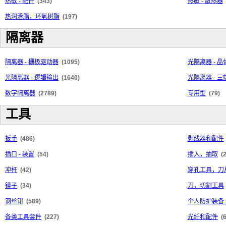
热敏 - 配件
(343)
热敏 - 散热器
热润滑脂，环氧树脂
(197)
隔离器
隔离器 - 栅极驱动器
(1095)
光隔离器 - 
光隔离器 - 逻辑输出
(1640)
光隔离器 - 
数字隔离器
(2789)
专用型
(79)
工具
扳手
(486)
剥线器和配件
插口 - 装置
(54)
插入，抽取
(
冲杆
(42)
穿孔工具，刀
锤子
(34)
刀，切割工具
钢丝钳
(589)
个人防护装备（
各类工具套件
(227)
光纤和配件
(