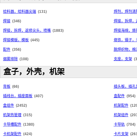
给料器，给料器尖端
(131)
焊剂，焊剂清
焊接
(346)
焊接，拆焊，
焊接，拆焊，返修尖头，喷嘴
(1883)
焊接海绵，烙
焊接模版，模板
(445)
烙铁，镊子，
配件
(356)
脱焊织物，棉
烟雾排除
(108)
支座，支架
(
盒子，外壳，机架
背板
(66)
插头板，插孔
插线台，插座面板
(407)
盒配件
(954)
盒组件
(2452)
机架配件
(12
机架热管理
(315)
机架组件
(20
卡导槽配件
(1380)
卡导轨
(704)
卡机架配件
(424)
卡片支架
(26