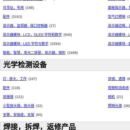
可寻址，专用
(198)
面板指示器，
配件
(3163)
氙气灯照明
(
显示器，监视器 - 接口控制器
(17)
显示器边框，
显示器模块 - LCD，OLED 字符和数字
(940)
显示器模块 - 
显示器模块 - LED 字符与数字
(3264)
显示器模块 -
智能，智慧，发光二极管，显示器，图形
(1699)
光学检测设备
灯 - 放大，工作
(167)
目镜，透镜
(
配件
(118)
视频检测系统
显微镜
(121)
相机
(21)
小型放大镜，放大镜
(32)
照明光源
(38)
支臂，安装座，支架
(85)
焊接，拆焊，返修产品