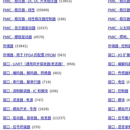
PMIC - 稳压器 - DC DC 开关稳压器
(13853)
PMIC - 稳压
PMIC - 稳压器 - 线性
(35899)
PMIC - 稳压器
PMIC - 稳压器 - 线性稳压器控制器
(186)
PMIC - 稳压器
PMIC - 显示器驱动器
(1037)
PMIC - 以
PMIC - 栅极驱动器
(4570)
PMIC - 照
存储器
(33841)
存储器 - 控制
存储器 - 用于 FPGA 的配置 PROM
(563)
接口 - I/O 扩
接口 - UART（通用异步接收器/发送器）
(956)
接口 - 编解码
接口 - 编码器，解码器，转换器
(402)
接口 - 传感
接口 - 串行器，解串行器
(719)
接口 - 电信
(2
接口 - 调制解调器 - IC 和模块
(206)
接口 - 控制器
接口 - 滤波器 - 有源
(747)
接口 - 模块
(4
接口 - 模拟开关 - 专用
(1628)
接口 - 模拟
接口 - 驱动器，接收器，收发器
(11237)
接口 - 信号
接口 - 信号终端器
(235)
接口 - 语音