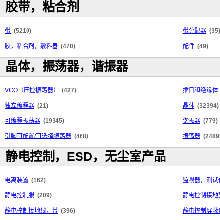
胶带，粘合剂
带
(5210)
带分配器
(35)
胶，粘合剂，敷料器
(470)
配件
(49)
晶体，振荡器，谐振器
VCO（压控振荡器）
(427)
插口和绝缘体
独立编程器
(21)
晶体
(32394)
可编程振荡器
(19345)
谐振器
(779)
引脚可配置/可选择振荡器
(468)
振荡器
(2489
静电控制，ESD，无尘室产品
电离装置
(162)
监视器，测试
静电控制服
(209)
静电控制接地
静电控制接地线，带
(396)
静电控制屏蔽