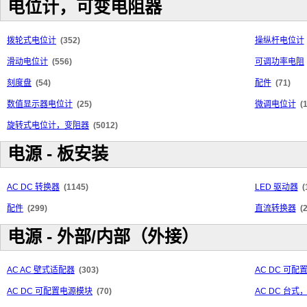
电位计，可变电阻器
拨轮式电位计
(352)
操纵杆电位计
滑动电位计
(556)
可调功率电阻
刻度盘
(54)
配件
(71)
数值显示器电位计
(25)
微调电位计
(
旋转式电位计，变阻器
(5012)
电源 - 板安装
AC DC 转换器
(1145)
LED 驱动器
(
配件
(299)
直流转换器
(
电源 - 外部/内部（外接）
AC AC 壁式适配器
(303)
AC DC 可
AC DC 可配置电源模块
(70)
AC DC 台