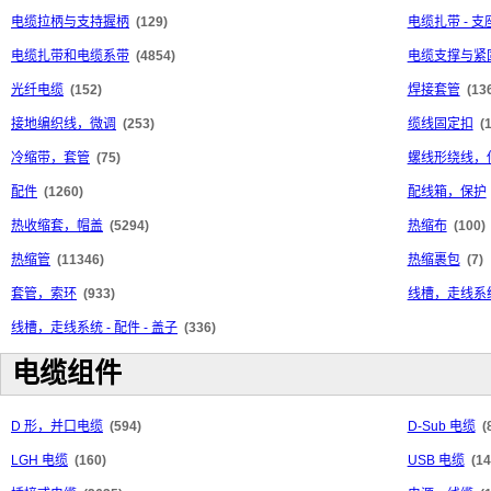
电缆拉柄与支持握柄
(129)
电缆扎带 - 
电缆扎带和电缆系带
(4854)
电缆支撑与紧
光纤电缆
(152)
焊接套管
(13
接地编织线，微调
(253)
缆线固定扣
(
冷缩带，套管
(75)
螺线形绕线，
配件
(1260)
配线箱，保护
热收缩套，帽盖
(5294)
热缩布
(100)
热缩管
(11346)
热缩裹包
(7)
套管，索环
(933)
线槽，走线系统
线槽，走线系统 - 配件 - 盖子
(336)
电缆组件
D 形，并口电缆
(594)
D-Sub 电缆
(
LGH 电缆
(160)
USB 电缆
(14