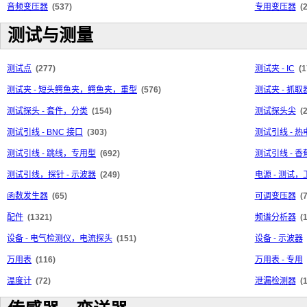
音频变压器
(537)
专用变压器
(
测试与测量
测试点
(277)
测试夹 - IC
(1
测试夹 - 短头鳄鱼夹，鳄鱼夹，重型
(576)
测试夹 - 抓
测试探头 - 套件，分类
(154)
测试探头尖
(
测试引线 - BNC 接口
(303)
测试引线 - 
测试引线 - 跳线，专用型
(692)
测试引线 - 
测试引线，探针 - 示波器
(249)
电源 - 测试
函数发生器
(65)
可调变压器
(
配件
(1321)
频谱分析器
(
设备 - 电气检测仪，电流探头
(151)
设备 - 示波器
万用表
(116)
万用表 - 专用
温度计
(72)
泄漏检测器
(