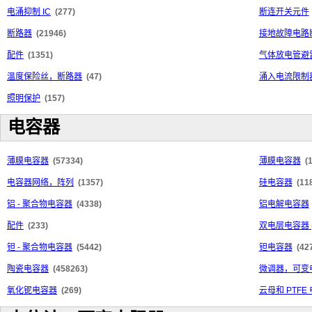
电涌抑制 IC
(277)
断连开关元件
断路器
(21946)
接地故障电路断
配件
(1351)
气体放电管避
温度保险丝，断路器
(47)
涌入电流限制器
照明保护
(157)
电容器
薄膜电容器
(57334)
薄膜电容器
(
电容器网络，阵列
(1357)
硅电容器
(11
铝 - 聚合物电容器
(4338)
铝电解电容器
配件
(233)
双电层电容器 
钽 - 聚合物电容器
(5442)
钽电容器
(42
陶瓷电容器
(458263)
微调器，可变
氧化铌电容器
(269)
云母和 PTFE