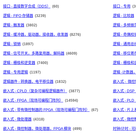
接口 - 直接数字合成（DDS）
(60)
接口 - 专用
(3
逻辑 - FIFO 存储器
(3239)
逻辑 - 比较器
逻辑 - 触发器
(3802)
逻辑 - 多频振
逻辑 - 缓冲器，驱动器，接收器，收发器
(8276)
逻辑 - 奇偶
逻辑 - 锁销
(1897)
逻辑 - 通用
逻辑 - 信号开关，多路复用器，解码器
(4609)
逻辑 - 移位寄
逻辑 - 栅极和逆变器
(7400)
逻辑 - 栅极和
逻辑 - 专用逻辑
(1197)
逻辑 -计数器
逻辑器件 - 转换器，电平移位器
(1832)
嵌入式 - 微控
嵌入式 - CPLD（复杂可编程逻辑器件）
(3877)
嵌入式 - D
嵌入式 - FPGA（现场可编程门阵列）
(14594)
嵌入式 - P
嵌入式 - 带有微控制器的 FPGA（现场可编程门阵列）
(67)
嵌入式 - 片上系
嵌入式 - 微处理器
(4318)
嵌入式 - 微控
嵌入式 - 微控制器，微处理器，FPGA 模块
(499)
时钟/计时 -