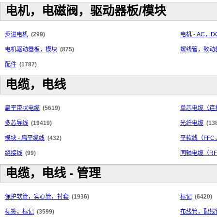
电机，电磁阀，驱动器板/模块
步进电机
(299)
电机 - AC，D
电机驱动器板，模块
(875)
螺线管，致动
配件
(1787)
电缆，电线
扁平带状电缆
(5619)
单芯电缆（连
多芯导线
(19419)
光纤电缆
(13
模块 - 扁平缆线
(432)
平软线（FFC
绕接线
(99)
同轴电缆（R
电缆，电线 - 管理
保护软管，实心管，衬套
(1936)
标记
(6420)
标签，标记
(3599)
布线管，配线