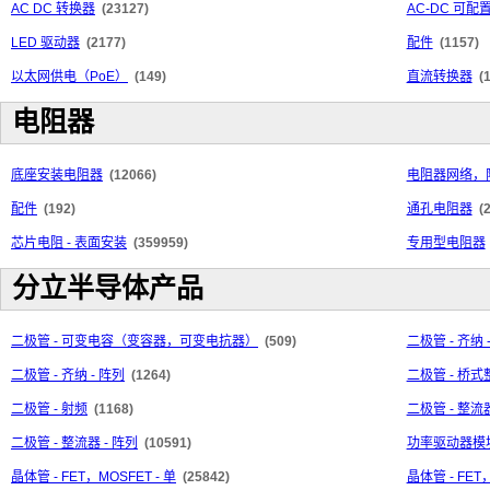
AC DC 转换器
(23127)
AC-DC 可
LED 驱动器
(2177)
配件
(1157)
以太网供电（PoE）
(149)
直流转换器
(
电阻器
底座安装电阻器
(12066)
电阻器网络，
配件
(192)
通孔电阻器
(
芯片电阻 - 表面安装
(359959)
专用型电阻器
分立半导体产品
二极管 - 可变电容（变容器，可变电抗器）
(509)
二极管 - 齐纳 
二极管 - 齐纳 - 阵列
(1264)
二极管 - 桥
二极管 - 射频
(1168)
二极管 - 整流器
二极管 - 整流器 - 阵列
(10591)
功率驱动器模
晶体管 - FET，MOSFET - 单
(25842)
晶体管 - FET