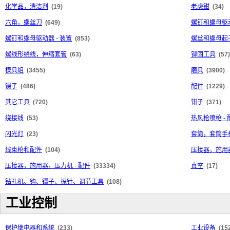
化学品，清洁剂
(19)
老虎钳
(34)
六角，螺丝刀
(649)
螺钉和螺母驱
螺钉和螺母驱动器 - 装置
(853)
螺丝和螺母起子
螺线形绕线，伸缩套管
(63)
铆固工具
(57)
模具組
(3455)
磨具
(3900)
镊子
(486)
配件
(1229)
其它工具
(720)
钳子
(371)
绕接线
(53)
热风枪喷枪 - 
闪光灯
(23)
套筒，套筒手
线束枪和配件
(104)
压接器，施用
压接器，施用器，压力机 - 配件
(33334)
真空
(17)
钻孔机、钩、镊子、探针、调节工具
(108)
工业控制
保护继电器和系统
(233)
工业设备
(15