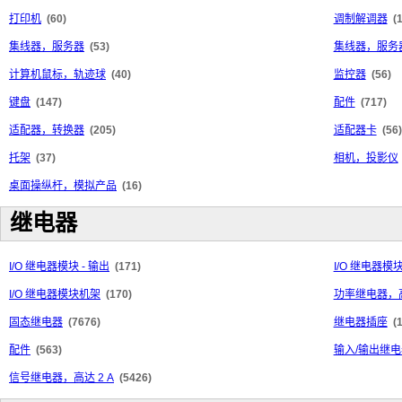
打印机
(60)
调制解调器
(
集线器，服务器
(53)
集线器，服务
计算机鼠标，轨迹球
(40)
监控器
(56)
键盘
(147)
配件
(717)
适配器，转换器
(205)
适配器卡
(56)
托架
(37)
相机，投影仪
桌面操纵杆，模拟产品
(16)
继电器
I/O 继电器模块 - 输出
(171)
I/O 继电器模块
I/O 继电器模块机架
(170)
功率继电器，高
固态继电器
(7676)
继电器插座
(
配件
(563)
输入/输出继电
信号继电器，高达 2 A
(5426)