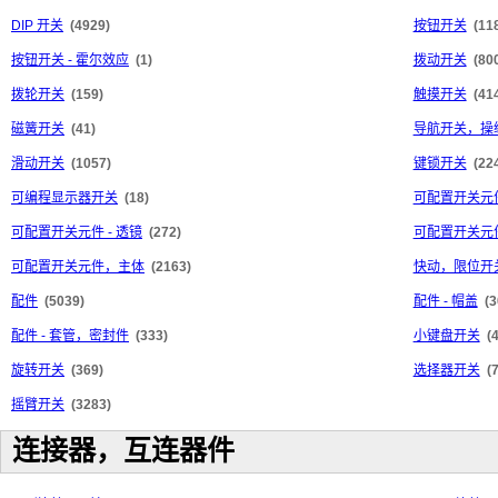
DIP 开关
(4929)
按钮开关
(11
按钮开关 - 霍尔效应
(1)
拨动开关
(80
拨轮开关
(159)
触摸开关
(41
磁簧开关
(41)
导航开关，操
滑动开关
(1057)
键锁开关
(22
可编程显示器开关
(18)
可配置开关元件
可配置开关元件 - 透镜
(272)
可配置开关元件
可配置开关元件，主体
(2163)
快动，限位开
配件
(5039)
配件 - 帽盖
(3
配件 - 套管，密封件
(333)
小键盘开关
(
旋转开关
(369)
选择器开关
(
摇臂开关
(3283)
连接器，互连器件