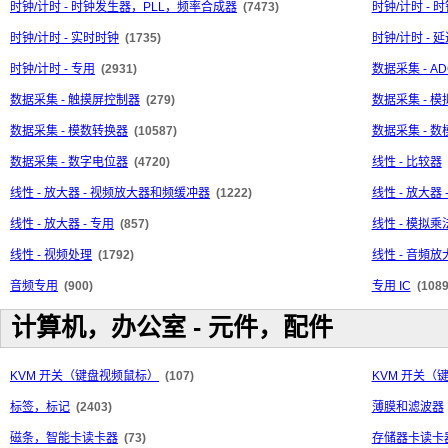
时钟/计时 - 时钟发生器，PLL，频率合成器
(7473)
时钟/计时 -
时钟/计时 - 实时时钟
(1735)
时钟/计时 - 
时钟/计时 - 专用
(2931)
数据采集 - AD
数据采集 - 触摸屏控制器
(279)
数据采集 - 
数据采集 - 模数转换器
(10587)
数据采集 - 
数据采集 - 数字电位器
(4720)
线性 - 比较器
线性 - 放大器 - 视频放大器和频缓冲器
(1222)
线性 - 放大
线性 - 放大器 - 专用
(857)
线性 - 模拟
线性 - 视频处理
(1792)
线性 - 音頻放
音频专用
(900)
专用 IC
(1089
计算机，办公室 - 元件，配件
KVM 开关（键盘视频鼠标）
(107)
KVM 开关（
标签，标记
(2403)
薄膜和滤波器
磁条，智能卡读卡器
(73)
存储器卡读卡