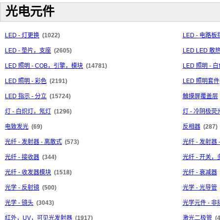
光电元件
LED - 灯更换
(1022)
LED - 电
LED - 垫片，支座
(2605)
LED LED 
LED 照明 - COB，引擎，模块
(14781)
LED 照明 - 
LED 照明 - 彩色
(2191)
LED 照明套件
LED 指示 - 分立
(15724)
触摸屏覆盖层
灯 - 白炽灯，氖灯
(1296)
灯 - 冷阴极荧
电致发光
(69)
反相器
(287)
光纤 - 发射器 - 离散式
(573)
光纤 - 发射器
光纤 - 接收器
(344)
光纤 - 开关
光纤 - 收发器模块
(1518)
光纤 - 衰减器
光学 - 反射镜
(500)
光学 - 光导管
光学 - 镜头
(3043)
光学元件 - 
红外，UV，可见光发射器
(1917)
激光二极管
(