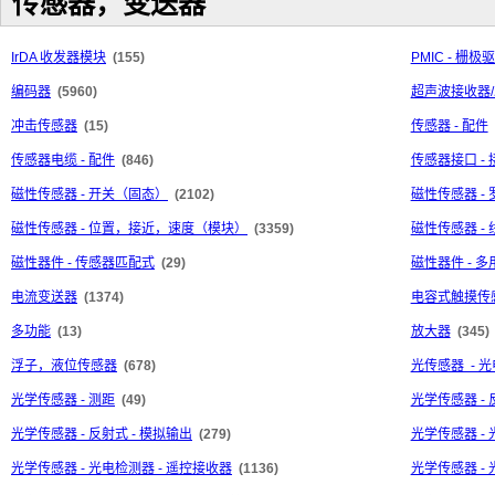
传感器，变送器
IrDA 收发器模块
(155)
PMIC - 栅极
编码器
(5960)
超声波接收器
冲击传感器
(15)
传感器 - 配件
传感器电缆 - 配件
(846)
传感器接口 -
磁性传感器 - 开关（固态）
(2102)
磁性传感器 -
磁性传感器 - 位置，接近，速度（模块）
(3359)
磁性传感器 -
磁性器件 - 传感器匹配式
(29)
磁性器件 - 多
电流变送器
(1374)
电容式触摸传感
多功能
(13)
放大器
(345)
浮子，液位传感器
(678)
光传感器 - 
光学传感器 - 测距
(49)
光学传感器 - 
光学传感器 - 反射式 - 模拟输出
(279)
光学传感器 - 
光学传感器 - 光电检测器 - 遥控接收器
(1136)
光学传感器 - 