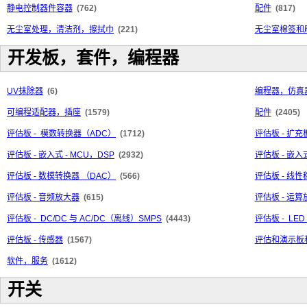
静电控制器件容器
(762)
配件
(817)
无尘室处理，清洁剂，擦拭巾
(221)
无尘室棉签和
开发板，套件，编程器
UV抹除器
(6)
编程器，仿真
可编程适配器，插座
(1579)
配件
(2405)
评估板 - 模数转换器（ADC）
(1712)
评估板 - 扩充
评估板 - 嵌入式 - MCU，DSP
(2932)
评估板 - 嵌入
评估板 - 数模转换器 （DAC）
(566)
评估板 - 线
评估板 - 音频放大器
(615)
评估板 - 运
评估板 - DC/DC 与 AC/DC（离线）SMPS
(4443)
评估板 - LE
评估板 - 传感器
(1567)
评估和演示板
软件，服务
(1612)
开关