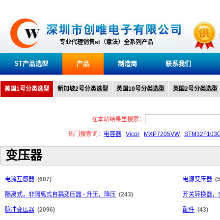
专业代理销售st（意法）全系列产品
ST产品选型
产品
制造商
联系我们
美国1号分类选型
新加坡2号分类选型
英国10号分类选型
英国2号分类选型
在本站结果里搜索：
热门搜索词：
电容器
Vicor
MXP7205VW
STM32F103
变压器
电流互感器
(607)
电源变压器
(
隔离式，非隔离式自耦变压器 - 升压，降压
(243)
开关转换器，S
脉冲变压器
(2096)
配件
(43)